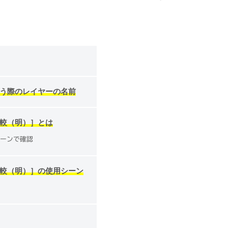
う際のレイヤーの名前
較（明）］とは
ターンで確認
較（明）］の使用シーン
成