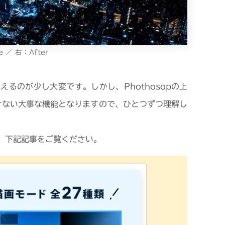
e ／ 右：After
るのが少し大変です。しかし、Phothosopの上
けない大事な機能となりますので、ひとつずつ理解し
、下記記事をご覧ください。
P
h
o
t
o