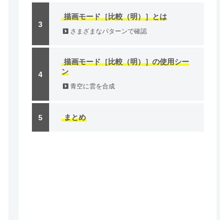
描画モード［比較（明）］とは
さまざまなパターンで確認
描画モード［比較（明）］の使用シー
ン
青空に雲を合成
まとめ