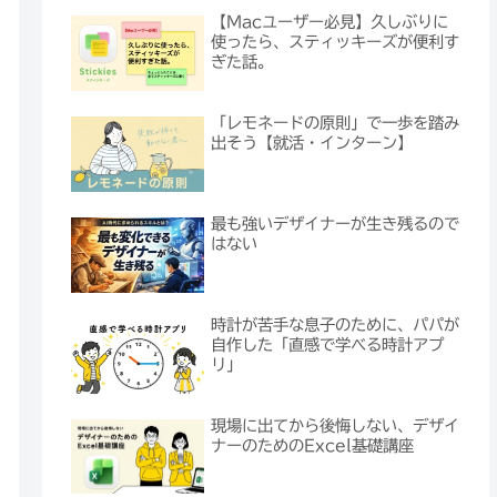
【Macユーザー必見】久しぶりに
使ったら、スティッキーズが便利す
ぎた話。
「レモネードの原則」で一歩を踏み
出そう【就活・インターン】
最も強いデザイナーが生き残るので
はない
時計が苦手な息子のために、パパが
自作した「直感で学べる時計アプ
リ」
現場に出てから後悔しない、デザイ
ナーのためのExcel基礎講座