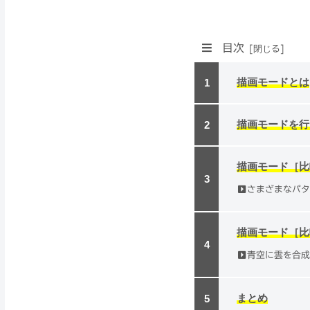
目次
描画モードとは
描画モードを行
描画モード［比
さまざまなパ
描画モード［比
青空に雲を合
まとめ