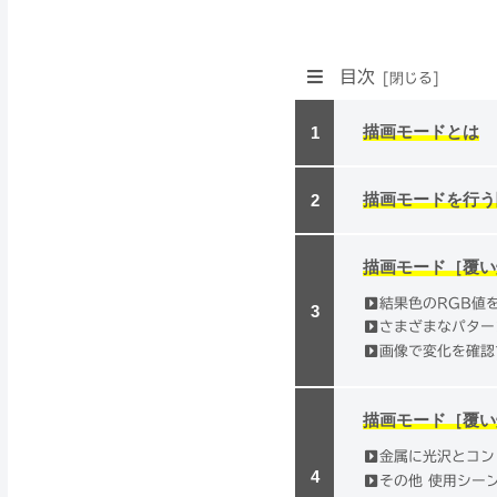
目次
描画モードとは
描画モードを行う
描画モード［覆い
結果色のRGB値
さまざまなパター
画像で変化を確認
描画モード［覆い
金属に光沢とコン
その他 使用シー