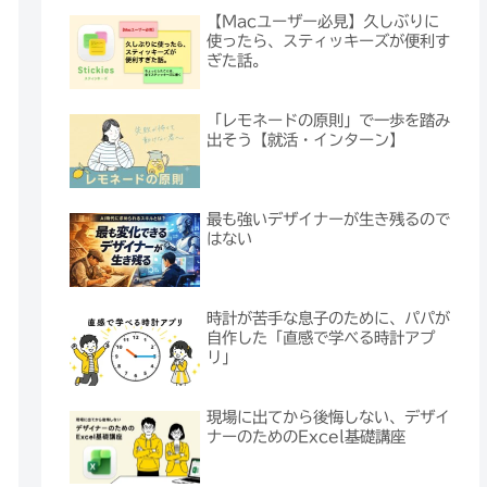
【Macユーザー必見】久しぶりに
使ったら、スティッキーズが便利す
ぎた話。
「レモネードの原則」で一歩を踏み
出そう【就活・インターン】
最も強いデザイナーが生き残るので
はない
時計が苦手な息子のために、パパが
自作した「直感で学べる時計アプ
リ」
現場に出てから後悔しない、デザイ
ナーのためのExcel基礎講座