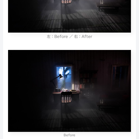
左：Before ／ 右：After
Before