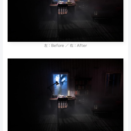
左：Before ／ 右：After