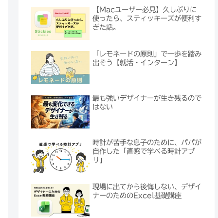
【Macユーザー必見】久しぶりに
使ったら、スティッキーズが便利す
ぎた話。
「レモネードの原則」で一歩を踏み
出そう【就活・インターン】
最も強いデザイナーが生き残るので
はない
時計が苦手な息子のために、パパが
自作した「直感で学べる時計アプ
リ」
現場に出てから後悔しない、デザイ
ナーのためのExcel基礎講座