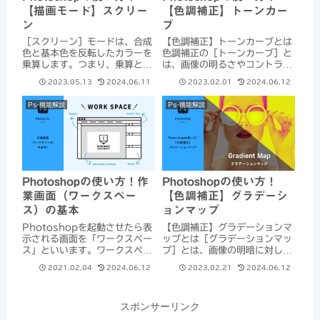
【描画モード】スクリー
【色調補正】トーンカー
ン
ブ
［スクリーン］モードは、合成
【色調補正】トーンカーブとは
色と基本色を反転したカラーを
色調補正の［トーンカーブ］と
乗算します。つまり、乗算と正
は、画像の明るさやコントラス
反対の結果となり、結果色は明
ト、濃淡やカラーを調整するこ
2023.05.13
2024.06.11
2023.02.01
2024.06.12
るいカラーとなります。［スク
とができる機能です。一般的に
リーン］は描画モードの中で最
は画像の明暗を調整する際に使
Ps-機能解説
Ps-機能解説
も使用頻度が高くなるモードで
用します。トーンカーブの基本
すので必ず覚えておきましょ
操作はじめに覚えておきたいパ
う！
ネルの主要部分を...
Photoshopの使い方！
Photoshopの使い方！作
【色調補正】グラデーシ
業画面（ワークスペー
ョンマップ
ス）の基本
【色調補正】グラデーションマ
Photoshopを起動させたら表
ップとは［グラデーションマッ
示される画面を「ワークスペー
プ］とは、画像の明暗に対して
ス」といいます。ワークスペー
設定したグラデーションに色を
スは使用用途によって自分の使
2021.02.04
2024.06.12
2023.02.21
2024.06.12
置き換える機能です。左：
いやすいようにカスタマイズす
Before ／ 右：After似たよ
ることができます。
うな言葉で「ダブルトーン」と
Photoshopのインターフェー
スポンサーリンク
いう言葉があります。ダブルト
スを見てみようまずは
ーンは2色...
Photoshopを起...