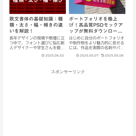
欧文書体の基礎知識：種
ポートフォリオを格上
類・太さ・幅・傾きの違
げ！高品質PSDモックア
いを解説！
ップが無料ダウンロード
できるサイト10選（日本
長年デザインの現場や教壇に立
はじめに自分のポートフォリオ
語＆海外）
つ中で、フォント選びに悩む新
や制作物をより魅力的に見せる
人デザイナーや学生さんを数多
には、作品を実際の名刺やパッ
く見てきました。特に欧文フォ
ケージ、デバイス画面などに当
2025.06.02
2025.05.07
2025.05.08
ント（アルファベットの書体）
てはめたモックアップ画像が欠
は種類も多く、一見するととっ
かせませんよね。モックアップ
つきにくいかもしれません。し
を使えば、デザインの雰囲気や
スポンサーリンク
かし、基礎知識を押さえておけ
使用イメージを簡単に伝えるこ
ばフォント選びは...
とができます。「...