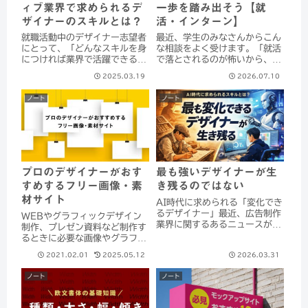
ィブ業界で求められるデ
一歩を踏み出そう【就
ザイナーのスキルとは？
活・インターン】
就職活動中のデザイナー志望者
最近、学生のみなさんからこん
にとって、「どんなスキルを身
な相談をよく受けます。「就活
につければ業界で活躍できるの
で落とされるのが怖いから、エ
か」は大きな関心事です。クリ
ントリーできない」「自分に自
2025.03.19
2026.07.10
エイティブ業界では、デザイン
信が持てなくて、一歩が踏み出
の専門知識や技術（ハードスキ
せない」不採用通知を受け取る
ノート
ノート
ル）と、円滑に仕事を進めるた
のって、本当に怖いですよね。
めの能力（ソフトスキル）の両
自分が否定されたように感じ
方が求められます...
て、動けなくなる気...
最も強いデザイナーが生
プロのデザイナーがおす
き残るのではない
すめするフリー画像・素
材サイト
AI時代に求められる「変化でき
るデザイナー」最近、広告制作
WEBやグラフィックデザイン
業界に関するあるニュースが話
制作、プレゼン資料など制作す
題になりました。ポスターやチ
るときに必要な画像やグラフィ
ラシなどを制作する広告制作業
ック素材。なるべくお金をかけ
2021.02.01
2025.05.12
2026.03.31
の倒産が増加しているというも
ずに高クオリティーの素材を使
のです。紙媒体広告の需要減少
えたら嬉しいですね。そんなあ
ノート
ノート
や、広告費のデジタルシフト、
なたにおすすめなフリー画像・
AIやデジタル...
素材サイトをご紹介いたしま
す。フリー素材を使...