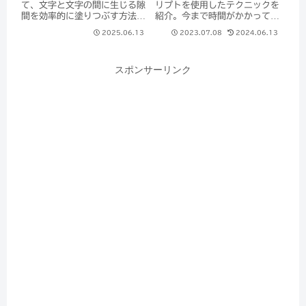
て、文字と文字の間に生じる隙
リプトを使用したテクニックを
間を効率的に塗りつぶす方法に
紹介。今まで時間がかかってい
ついて解説します。 多くの方
た作業が軽減されますよ。
2025.06.13
2023.07.08
2024.06.13
がペンツールを使って手作業で
塗りつぶしている様子を目にし
ますし、学生から便利な方法が
スポンサーリンク
ないか質問が多いのも事実で
す。...