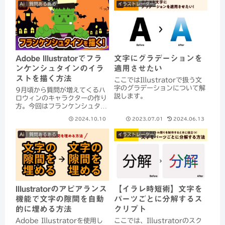
Ai｜質問あるある
イラストレーター
Adobe Illustratorでフラ
文字にグラデーションを
ンケンシュタインのイラ
適用させたい
ストを描く方法
ここではIllustratorで扱う文
字のグラデーションについて解
9月頃から質問が増えてくるハ
説します。
ロウィンのキャラクターの作り
方。今回はフランケンシュタイ
ンのイラストをイラストレータ
2024.10.10
2023.07.01
2024.06.13
ーで描く方法を紹介します。ペ
ンツールをほとんど使わず、初
Ai｜質問あるある
イラストレーター
心者でも簡単に作成できます。
必要な色はあらかじめスウォッ
チに登録し、スム...
Illustratorのアピアランス
【イラレ時短術】文字を
機能で文字の隙間を自動
パーツごとに分解するス
的に埋める方法
クリプト
Adobe Illustratorを使用し
ここでは、Illustratorのスク