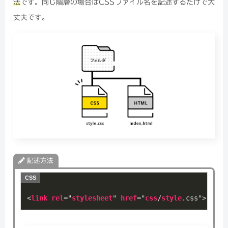
法
です。同じ階層の場合はCSSファイル名を記述するだけで大
丈夫です。
記述方法
<
link
rel
="
stylesheet
" 
href
="
css
/
style
.css
">