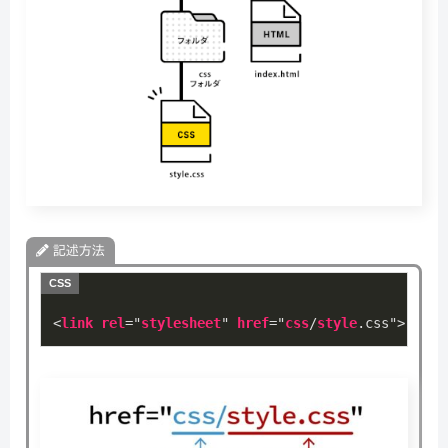
記述方法
<
link
rel
="
stylesheet
" 
href
="
css
/
style
.css
">