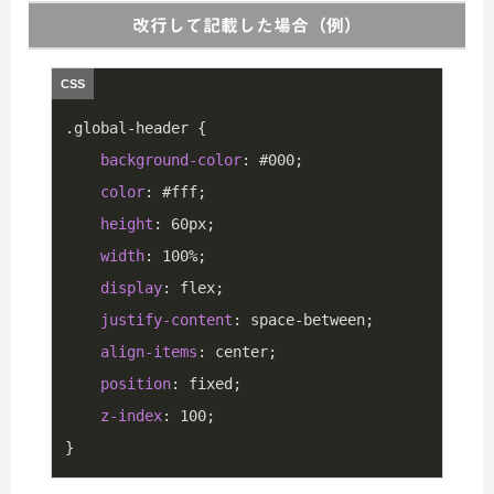
改行して記載した場合（例）
.global-header
 {

background-color
: 
#000
;

color
: 
#fff
;

height
: 
60px
;

width
: 
100%
;

display
: flex;

justify-content
: space-between;

align-items
: center;

position
: fixed;

z-index
: 
100
;

}