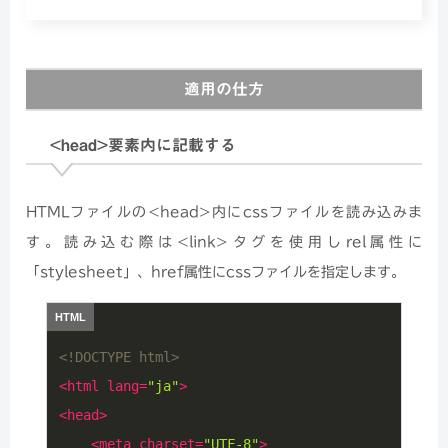
適用の仕方
<head>要素内に記載する
HTMLファイルの<head>内にcssファイルを読み込みま
す。読み込む際は<link>タグを使用しrel属性に
「stylesheet」、href属性にcssファイルを指定します。
<!DOCTYPE html>
<
html
lang
=
"ja"
>
<
head
>
<
meta
charset
=
"UTF-8"
>