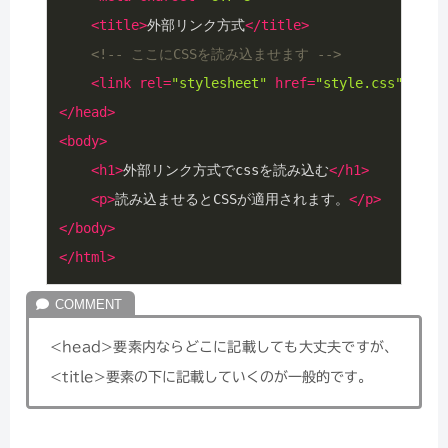
<
title
>
外部リンク方式
</
title
>
<!-- ここにCSSを読み込ませます -->
<
link
rel
=
"stylesheet"
href
=
"style.css"
>
</
head
>
<
body
>
<
h1
>
外部リンク方式でcssを読み込む
</
h1
>
<
p
>
読み込ませるとCSSが適用されます。
</
p
>
</
body
>
</
html
>
<head>要素内ならどこに記載しても大丈夫ですが、
<title>要素の下に記載していくのが一般的です。