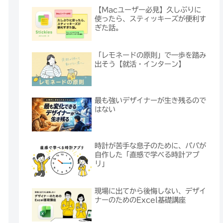
【Macユーザー必見】久しぶりに
使ったら、スティッキーズが便利す
ぎた話。
「レモネードの原則」で一歩を踏み
出そう【就活・インターン】
最も強いデザイナーが生き残るので
はない
時計が苦手な息子のために、パパが
自作した「直感で学べる時計アプ
リ」
現場に出てから後悔しない、デザイ
ナーのためのExcel基礎講座