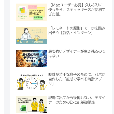
【Macユーザー必見】久しぶりに
使ったら、スティッキーズが便利す
ぎた話。
「レモネードの原則」で一歩を踏み
出そう【就活・インターン】
最も強いデザイナーが生き残るので
はない
時計が苦手な息子のために、パパが
自作した「直感で学べる時計アプ
リ」
現場に出てから後悔しない、デザイ
ナーのためのExcel基礎講座