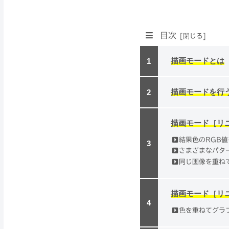
目次
描画モードとは
描画モードを行
描画モード［リ
結果色のRGB
さまざまなパタ
同じ画像を重ね
描画モード［リ
色を重ねてグラ