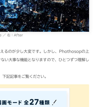
e ／ 右：After
るのが少し大変です。しかし、Phothosopの上
けない大事な機能となりますので、ひとつずつ理解し
、下記記事をご覧ください。
P
h
o