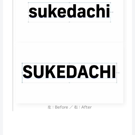
左：Before ／ 右：After