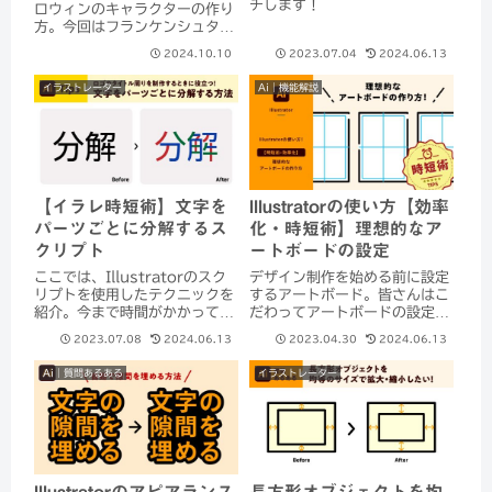
チします！
ロウィンのキャラクターの作り
方。今回はフランケンシュタイ
ンのイラストをイラストレータ
2024.10.10
2023.07.04
2024.06.13
ーで描く方法を紹介します。ペ
ンツールをほとんど使わず、初
イラストレーター
Ai｜機能解説
心者でも簡単に作成できます。
必要な色はあらかじめスウォッ
チに登録し、スム...
【イラレ時短術】文字を
Illustratorの使い方【効率
パーツごとに分解するス
化・時短術】理想的なア
クリプト
ートボードの設定
ここでは、Illustratorのスク
デザイン制作を始める前に設定
リプトを使用したテクニックを
するアートボード。皆さんはこ
紹介。今まで時間がかかってい
だわってアートボードの設定を
た作業が軽減されますよ。
おこなっていますか？アートボ
2023.07.08
2024.06.13
2023.04.30
2024.06.13
ードは理想的な設定の仕方があ
ります！特にアートボードに対
Ai｜質問あるある
イラストレーター
して意識をしていなかった方は
参考にしていただけたらと思い
ます。デザイン制...
Illustratorのアピアランス
長方形オブジェクトを均