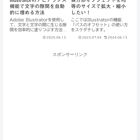
機能で文字の隙間を自動
等のサイズで拡大・縮小
的に埋める方法
したい！
Adobe Illustratorを使用し
ここではIllustratorの機能
て、文字と文字の間に生じる隙
「パスのオフセット」の使い方
間を効率的に塗りつぶす方法に
をスケダチします。
ついて解説します。 多くの方
2025.06.13
2023.07.04
2024.06.13
がペンツールを使って手作業で
塗りつぶしている様子を目にし
ますし、学生から便利な方法が
スポンサーリンク
ないか質問が多いのも事実で
す。...