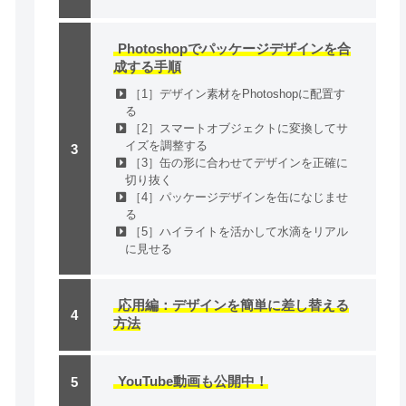
Photoshopでパッケージデザインを合
成する手順
［1］デザイン素材をPhotoshopに配置す
る
［2］スマートオブジェクトに変換してサ
イズを調整する
［3］缶の形に合わせてデザインを正確に
切り抜く
［4］パッケージデザインを缶になじませ
る
［5］ハイライトを活かして水滴をリアル
に見せる
応用編：デザインを簡単に差し替える
方法
YouTube動画も公開中！