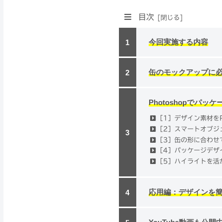
目次
今回実施する内容
缶のモックアップに
Photoshopでパ
［1］デザイン素材をP
［2］スマートオブジ
［3］缶の形に合わせ
［4］パッケージデザ
［5］ハイライトを活
応用編：デザインを