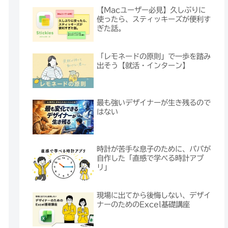
【Macユーザー必見】久しぶりに
使ったら、スティッキーズが便利す
ぎた話。
「レモネードの原則」で一歩を踏み
出そう【就活・インターン】
最も強いデザイナーが生き残るので
はない
時計が苦手な息子のために、パパが
自作した「直感で学べる時計アプ
リ」
現場に出てから後悔しない、デザイ
ナーのためのExcel基礎講座